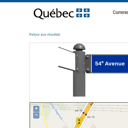
Passer
au
Commis
contenu
Retour aux résultats
e
54
Avenue
+
−