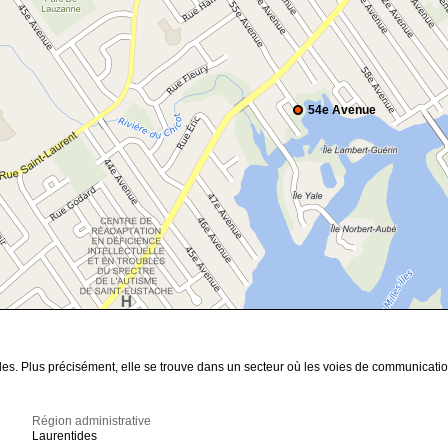
54e Avenue
des. Plus précisément, elle se trouve dans un secteur où les voies de communicatio
Région administrative
Laurentides