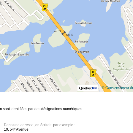
© Gouvernement d
n sont identifiées par des désignations numériques.
Dans une adresse, on écrirait, par exemple :
e
10, 54
Avenue