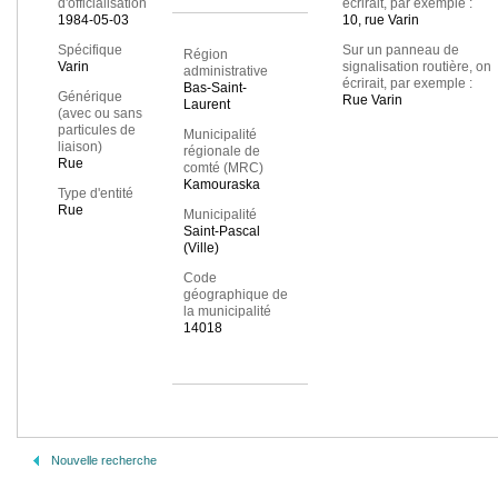
d'officialisation
écrirait, par exemple :
1984-05-03
10, rue Varin
Spécifique
Sur un panneau de
Région
Varin
signalisation routière, on
administrative
écrirait, par exemple :
Bas-Saint-
Générique
Rue Varin
Laurent
(avec ou sans
particules de
Municipalité
liaison)
régionale de
Rue
comté (MRC)
Kamouraska
Type d'entité
Rue
Municipalité
Saint-Pascal
(Ville)
Code
géographique de
la municipalité
14018
Nouvelle recherche