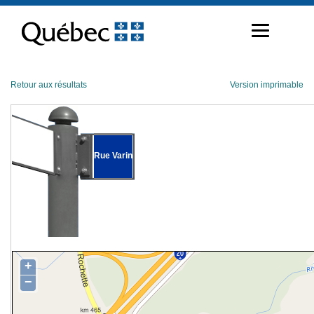
Passer
au
contenu
Retour aux résultats
Version imprimable
Rue Varin
+
−