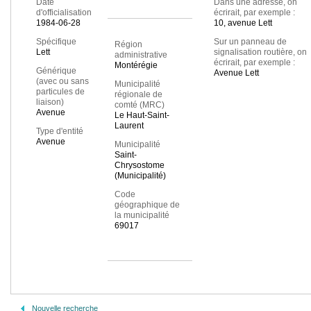
Date
Dans une adresse, on
d'officialisation
écrirait, par exemple :
1984-06-28
10, avenue Lett
Spécifique
Sur un panneau de
Région
Lett
signalisation routière, on
administrative
écrirait, par exemple :
Montérégie
Générique
Avenue Lett
(avec ou sans
Municipalité
particules de
régionale de
liaison)
comté (MRC)
Avenue
Le Haut-Saint-
Laurent
Type d'entité
Avenue
Municipalité
Saint-
Chrysostome
(Municipalité)
Code
géographique de
la municipalité
69017
Nouvelle recherche