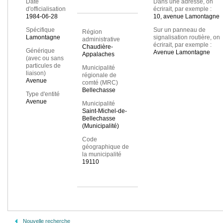
Date
Dans une adresse, on
d'officialisation
écrirait, par exemple :
1984-06-28
10, avenue Lamontagne
Spécifique
Sur un panneau de
Région
Lamontagne
signalisation routière, on
administrative
écrirait, par exemple :
Chaudière-
Générique
Avenue Lamontagne
Appalaches
(avec ou sans
particules de
Municipalité
liaison)
régionale de
Avenue
comté (MRC)
Bellechasse
Type d'entité
Avenue
Municipalité
Saint-Michel-de-
Bellechasse
(Municipalité)
Code
géographique de
la municipalité
19110
Nouvelle recherche