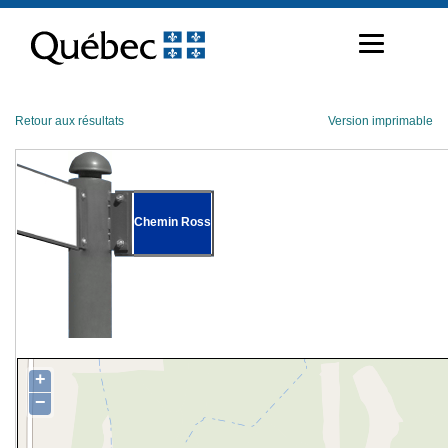
Passer
au
contenu
Retour aux résultats
Version imprimable
Chemin Ross
+
−