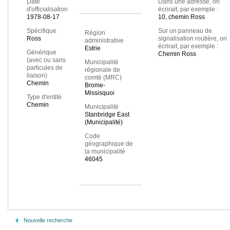
Date
Dans une adresse, on
d'officialisation
écrirait, par exemple :
1978-08-17
10, chemin Ross
Spécifique
Sur un panneau de
Région
Ross
signalisation routière, on
administrative
écrirait, par exemple :
Estrie
Générique
Chemin Ross
(avec ou sans
Municipalité
particules de
régionale de
liaison)
comté (MRC)
Chemin
Brome-
Missisquoi
Type d'entité
Chemin
Municipalité
Stanbridge East
(Municipalité)
Code
géographique de
la municipalité
46045
Nouvelle recherche