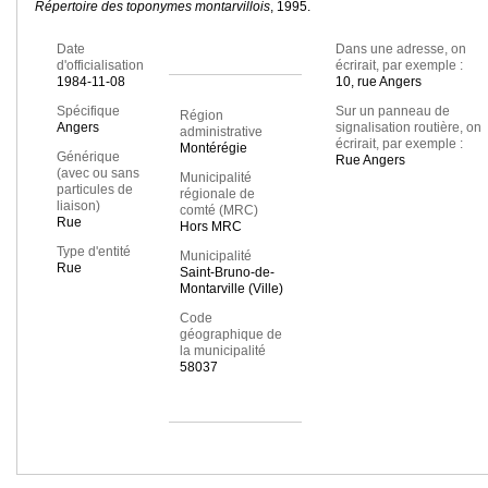
Répertoire des toponymes montarvillois
, 1995.
Date
Dans une adresse, on
d'officialisation
écrirait, par exemple :
1984-11-08
10, rue Angers
Spécifique
Sur un panneau de
Région
Angers
signalisation routière, on
administrative
écrirait, par exemple :
Montérégie
Générique
Rue Angers
(avec ou sans
Municipalité
particules de
régionale de
liaison)
comté (MRC)
Rue
Hors MRC
Type d'entité
Municipalité
Rue
Saint-Bruno-de-
Montarville (Ville)
Code
géographique de
la municipalité
58037