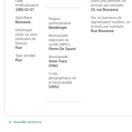
Date
Dans une adresse, on
d'officialisation
écrirait, par exemple :
1985-02-07
10, rue Bourassa
Spécifique
Sur un panneau de
Région
Bourassa
signalisation routière, on
administrative
écrirait, par exemple :
Montérégie
Générique
Rue Bourassa
(avec ou sans
Municipalité
particules de
régionale de
liaison)
comté (MRC)
Rue
Pierre-De Saurel
Type d'entité
Municipalité
Rue
Sorel-Tracy
(Ville)
Code
géographique de
la municipalité
53052
Nouvelle recherche