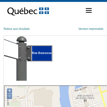
Passer
au
contenu
Retour aux résultats
Version imprimable
Rue Bourassa
+
−