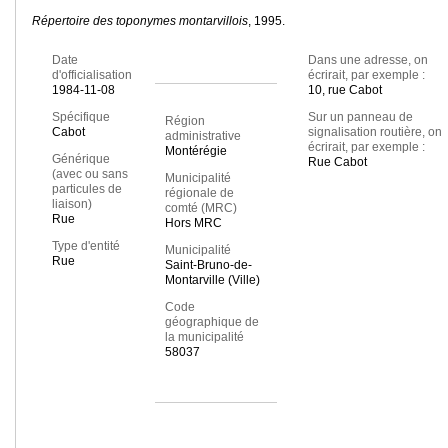
Répertoire des toponymes montarvillois
, 1995.
Date
Dans une adresse, on
d'officialisation
écrirait, par exemple :
1984-11-08
10, rue Cabot
Spécifique
Sur un panneau de
Région
Cabot
signalisation routière, on
administrative
écrirait, par exemple :
Montérégie
Générique
Rue Cabot
(avec ou sans
Municipalité
particules de
régionale de
liaison)
comté (MRC)
Rue
Hors MRC
Type d'entité
Municipalité
Rue
Saint-Bruno-de-
Montarville (Ville)
Code
géographique de
la municipalité
58037