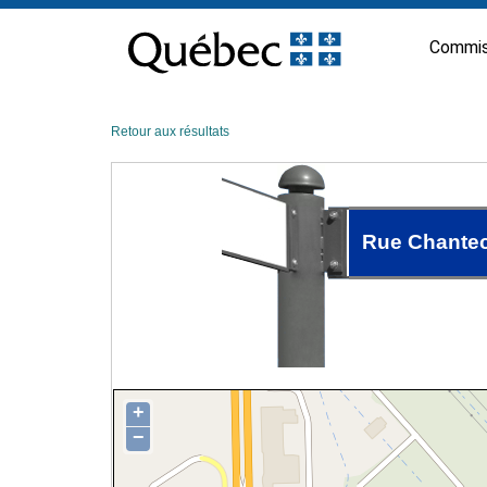
Passer
au
Commis
contenu
Retour aux résultats
Rue Chantec
+
−