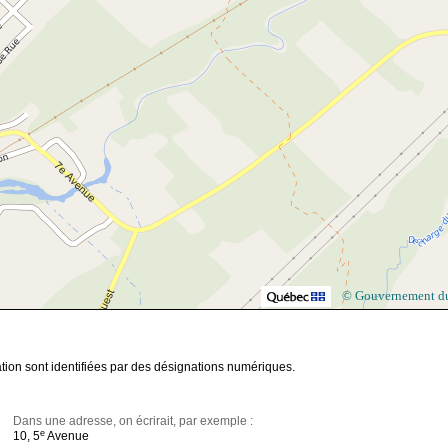
© Gouvernement d
tion sont identifiées par des désignations numériques.
Dans une adresse, on écrirait, par exemple :
e
10, 5
Avenue