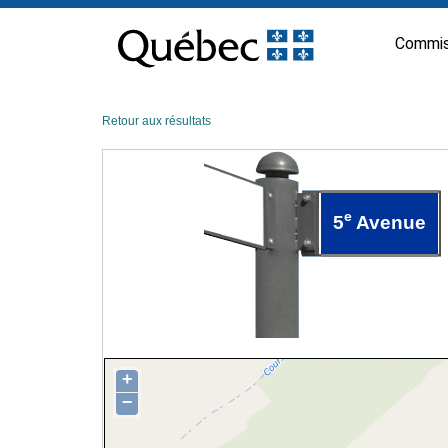
Passer
au
Commis
contenu
Retour aux résultats
e
5
Avenue
+
−