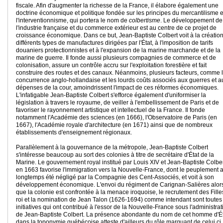
fiscale. Afin d'augmenter la richesse de la France, il élabore également une
doctrine économique et politique fondée sur les principes du mercantilisme e
l'interventionnisme, qui portera le nom de
colbertisme
. Le développement de
l'industrie française et du commerce extérieur est au centre de ce projet de
croissance économique. Dans ce but, Jean-Baptiste Colbert voit à la créatio
différents types de manufactures dirigées par l'État, à l'imposition de tarifs
douaniers protectionnistes et à l'expansion de la marine marchande et de la
marine de guerre. Il fonde aussi plusieurs compagnies de commerce et de
colonisation, assure un contrôle accru sur l'exploitation forestière et fait
construire des routes et des canaux. Néanmoins, plusieurs facteurs, comme 
concurrence anglo-hollandaise et les lourds coûts associés aux guerres et a
dépenses de la cour, amoindrissent l'impact de ces réformes économiques.
L'infatigable Jean-Baptiste Colbert s'efforce également d'uniformiser la
législation à travers le royaume, de veiller à l'embellissement de Paris et de
favoriser le rayonnement artistique et intellectuel de la France. Il fonde
notamment l'Académie des sciences (en 1666), l'Observatoire de Paris (en
1667), l'Académie royale d'architecture (en 1671) ainsi que de nombreux
établissements d'enseignement régionaux.
Parallèlement à la gouvernance de la métropole, Jean-Baptiste Colbert
s'intéresse beaucoup au sort des colonies à titre de secrétaire d'État de la
Marine. Le gouvernement royal institué par Louis XIV et Jean-Baptiste Colbe
en 1663 favorise l'immigration vers la Nouvelle-France, dont le peuplement 
longtemps été négligé par la Compagnie des Cent-Associés, et voit à son
développement économique. L'envoi du régiment de Carignan-Salières alor
que la colonie est confrontée à la menace iroquoise, le recrutement des Fille
roi et la nomination de Jean Talon (1626-1694) comme intendant sont toutes
initiatives qui ont contribué à l'essor de la Nouvelle-France sous l'administrat
de Jean-Baptiste Colbert. La présence abondante du nom de cet homme d'É
dans la toponymie québécoise atteste d'ailleurs du rôle marquant de celui ci