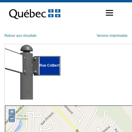
Passer
au
contenu
Retour aux résultats
Version imprimable
Rue Colbert
+
−