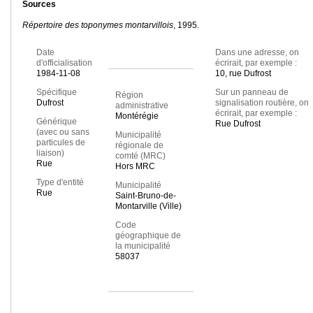
Sources
Répertoire des toponymes montarvillois
, 1995.
Date
Dans une adresse, on
d'officialisation
écrirait, par exemple :
1984-11-08
10, rue Dufrost
Spécifique
Sur un panneau de
Région
Dufrost
signalisation routière, on
administrative
écrirait, par exemple :
Montérégie
Générique
Rue Dufrost
(avec ou sans
Municipalité
particules de
régionale de
liaison)
comté (MRC)
Rue
Hors MRC
Type d'entité
Municipalité
Rue
Saint-Bruno-de-
Montarville (Ville)
Code
géographique de
la municipalité
58037