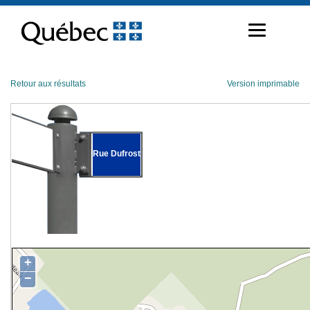
Passer
au
contenu
Retour aux résultats
Version imprimable
Rue Dufrost
+
−