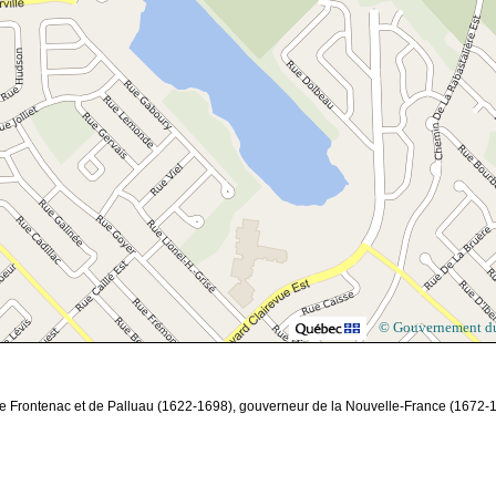
© Gouvernement d
de Frontenac et de Palluau (1622-1698), gouverneur de la Nouvelle-France (1672-