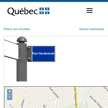
Passer
au
contenu
Retour aux résultats
Version imprimable
Rue Gardenvale
+
−