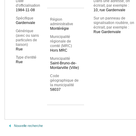
Date
Dans une adresse, on
d'officialisation
écrirait, par exemple :
1984-11-08
10, rue Gardenvale
Spécifique
Sur un panneau de
Région
Gardenvale
signalisation routière, on
administrative
écrirait, par exemple :
Montérégie
Générique
Rue Gardenvale
(avec ou sans
Municipalité
particules de
régionale de
liaison)
comté (MRC)
Rue
Hors MRC
Type d'entité
Municipalité
Rue
Saint-Bruno-de-
Montarville (Ville)
Code
géographique de
la municipalité
58037
Nouvelle recherche