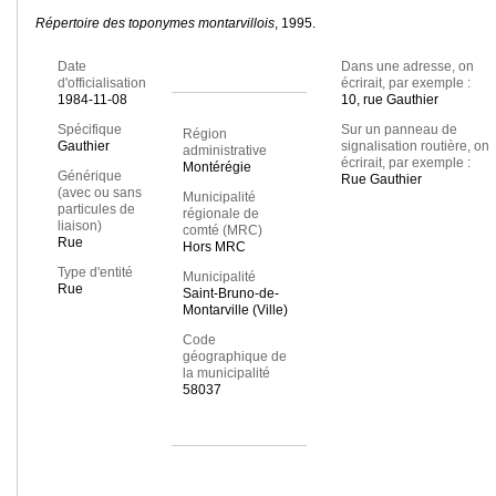
Répertoire des toponymes montarvillois
, 1995.
Date
Dans une adresse, on
d'officialisation
écrirait, par exemple :
1984-11-08
10, rue Gauthier
Spécifique
Sur un panneau de
Région
Gauthier
signalisation routière, on
administrative
écrirait, par exemple :
Montérégie
Générique
Rue Gauthier
(avec ou sans
Municipalité
particules de
régionale de
liaison)
comté (MRC)
Rue
Hors MRC
Type d'entité
Municipalité
Rue
Saint-Bruno-de-
Montarville (Ville)
Code
géographique de
la municipalité
58037