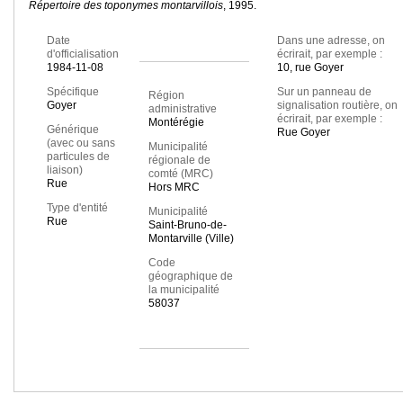
Répertoire des toponymes montarvillois
, 1995.
Date
Dans une adresse, on
d'officialisation
écrirait, par exemple :
1984-11-08
10, rue Goyer
Spécifique
Sur un panneau de
Région
Goyer
signalisation routière, on
administrative
écrirait, par exemple :
Montérégie
Générique
Rue Goyer
(avec ou sans
Municipalité
particules de
régionale de
liaison)
comté (MRC)
Rue
Hors MRC
Type d'entité
Municipalité
Rue
Saint-Bruno-de-
Montarville (Ville)
Code
géographique de
la municipalité
58037