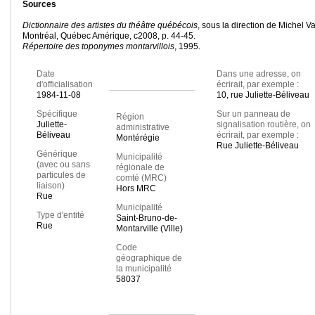
Sources
Dictionnaire des artistes du théâtre québécois
, sous la direction de Michel Va
Montréal, Québec Amérique, c2008, p. 44-45.
Répertoire des toponymes montarvillois
, 1995.
Date
Dans une adresse, on
d'officialisation
écrirait, par exemple :
1984-11-08
10, rue Juliette-Béliveau
Spécifique
Sur un panneau de
Région
Juliette-
signalisation routière, on
administrative
Béliveau
écrirait, par exemple :
Montérégie
Rue Juliette-Béliveau
Générique
Municipalité
(avec ou sans
régionale de
particules de
comté (MRC)
liaison)
Hors MRC
Rue
Municipalité
Type d'entité
Saint-Bruno-de-
Rue
Montarville (Ville)
Code
géographique de
la municipalité
58037