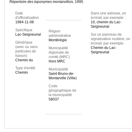
Répertoire des toponymes montarvillois
, 1995.
Date
Dans une adresse, on
d'officialisation
écrirait, par exemple :
1984-11-08
10, chemin du Lac-
Seigneurial
Spécifique
Région
Lac-Seigneurial
Sur un panneau de
administrative
signalisation routière, on
Montérégie
Générique
écrirait, par exemple :
(avec ou sans
Chemin du Lac-
Municipalité
particules de
Seigneurial
régionale de
liaison)
comté (MRC)
Chemin du
Hors MRC
Type d'entité
Municipalité
Chemin
Saint-Bruno-de-
Montarville (Ville)
Code
géographique de
la municipalité
58037