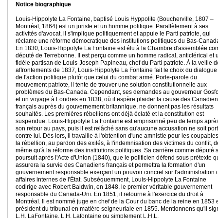
Notice biographique
Louis-Hippolyte La Fontaine, baptisé Louis Hyppolite (Boucherville, 1807 –
Montréal, 1864) est un juriste et un homme politique. Parallèlement à ses
activités d'avocat, il s'implique politiquement et appuie le Parti patriote, qui
réclame une réforme démocratique des institutions politiques du Bas-Canad
En 1830, Louis-Hippolyte La Fontaine est élu à la Chambre d'assemblée c
député de Terrebonne. Il est perçu comme un homme radical, anticlérical et 
fidèle partisan de Louis-Joseph Papineau, chef du Parti patriote. À la veille 
affrontements de 1837, Louis-Hippolyte La Fontaine fait le choix du dialogue
de l'action politique plutôt que celui du combat armé. Porte-parole du
mouvement patriote, il tente de trouver une solution constitutionnelle aux
problèmes du Bas-Canada. Cependant, ses demandes au gouverneur Gosf
et un voyage à Londres en 1838, où il espère plaider la cause des Canadie
français auprès du gouvernement britannique, ne donnent pas les résultats
souhaités. Les premières rébellions ont déjà éclaté et la constitution est
suspendue. Louis-Hippolyte La Fontaine est emprisonné peu de temps aprè
son retour au pays, puis il est relâché sans qu'aucune accusation ne soit por
contre lui. Dès lors, il travaille à l'obtention d'une amnistie pour les coupable
la rébellion, au pardon des exilés, à l'indemnisation des victimes du conflit, d
même qu'à la réforme des institutions politiques. Sa carrière comme député 
poursuit après l'Acte d'Union (1840), que le politicien défend sous prétexte qu
assurera la survie des Canadiens français et permettra la formation d'un
gouvernement responsable exerçant un pouvoir concret sur l'administration 
affaires internes de l'État. Subséquemment, Louis-Hippolyte La Fontaine
codirige avec Robert Baldwin, en 1848, le premier véritable gouvernement
responsable du Canada-Uni. En 1851, il retourne à l'exercice du droit à
Montréal. Il est nommé juge en chef de la Cour du banc de la reine en 1853 
président du tribunal en matière seigneuriale en 1855. Mentionnons qu'il sig
L.H. LaFontaine, L.H. Lafontaine ou simplement L.H.L.