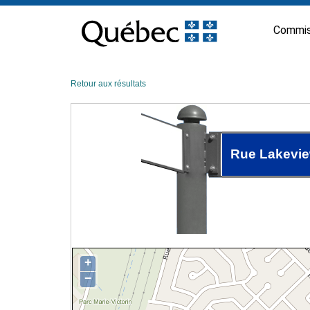
Passer
au
Commis
contenu
Retour aux résultats
Rue Lakevi
+
−