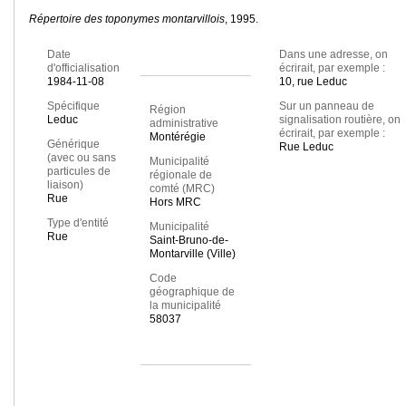
Répertoire des toponymes montarvillois
, 1995.
Date
Dans une adresse, on
d'officialisation
écrirait, par exemple :
1984-11-08
10, rue Leduc
Spécifique
Sur un panneau de
Région
Leduc
signalisation routière, on
administrative
écrirait, par exemple :
Montérégie
Générique
Rue Leduc
(avec ou sans
Municipalité
particules de
régionale de
liaison)
comté (MRC)
Rue
Hors MRC
Type d'entité
Municipalité
Rue
Saint-Bruno-de-
Montarville (Ville)
Code
géographique de
la municipalité
58037