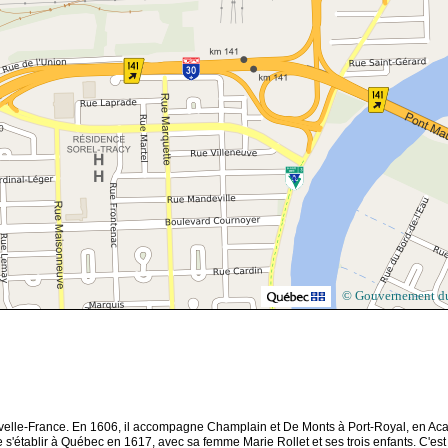
© Gouvernement d
 Nouvelle-France. En 1606, il accompagne Champlain et De Monts à Port-Royal, en Aca
e s'établir à Québec en 1617, avec sa femme Marie Rollet et ses trois enfants. C'est 