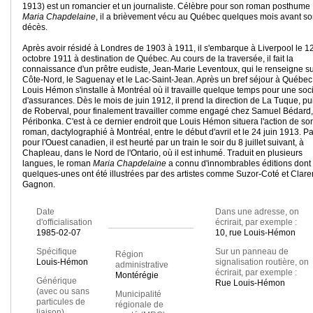
1913) est un romancier et un journaliste. Célèbre pour son roman posthume
Maria Chapdelaine
, il a brièvement vécu au Québec quelques mois avant s
décès.
Après avoir résidé à Londres de 1903 à 1911, il s'embarque à Liverpool le 1
octobre 1911 à destination de Québec. Au cours de la traversée, il fait la
connaissance d'un prêtre eudiste, Jean-Marie Leventoux, qui le renseigne su
Côte-Nord, le Saguenay et le Lac-Saint-Jean. Après un bref séjour à Québec
Louis Hémon s'installe à Montréal où il travaille quelque temps pour une soc
d'assurances. Dès le mois de juin 1912, il prend la direction de La Tuque, pu
de Roberval, pour finalement travailler comme engagé chez Samuel Bédard,
Péribonka. C'est à ce dernier endroit que Louis Hémon situera l'action de so
roman, dactylographié à Montréal, entre le début d'avril et le 24 juin 1913. Pa
pour l'Ouest canadien, il est heurté par un train le soir du 8 juillet suivant, à
Chapleau, dans le Nord de l'Ontario, où il est inhumé. Traduit en plusieurs
langues, le roman
Maria Chapdelaine
a connu d'innombrables éditions dont
quelques-unes ont été illustrées par des artistes comme Suzor-Coté et Clar
Gagnon.
Date
Dans une adresse, on
d'officialisation
écrirait, par exemple :
1985-02-07
10, rue Louis-Hémon
Spécifique
Sur un panneau de
Région
Louis-Hémon
signalisation routière, on
administrative
écrirait, par exemple :
Montérégie
Générique
Rue Louis-Hémon
(avec ou sans
Municipalité
particules de
régionale de
liaison)