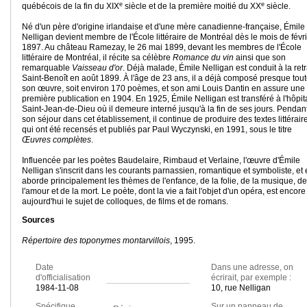
e
e
québécois de la fin du XIX
siècle et de la première moitié du XX
siècle.
Né d'un père d'origine irlandaise et d'une mère canadienne-française, Émile
Nelligan devient membre de l'École littéraire de Montréal dès le mois de févr
1897. Au château Ramezay, le 26 mai 1899, devant les membres de l'École
littéraire de Montréal, il récite sa célèbre
Romance du vin
ainsi que son
remarquable
Vaisseau d'or
. Déjà malade, Émile Nelligan est conduit à la retr
Saint-Benoît en août 1899. À l'âge de 23 ans, il a déjà composé presque tou
son œuvre, soit environ 170 poèmes, et son ami Louis Dantin en assure une
première publication en 1904. En 1925, Émile Nelligan est transféré à l'hôpit
Saint-Jean-de-Dieu où il demeure interné jusqu'à la fin de ses jours. Pendan
son séjour dans cet établissement, il continue de produire des textes littérair
qui ont été recensés et publiés par Paul Wyczynski, en 1991, sous le titre
Œuvres complètes
.
Influencée par les poètes Baudelaire, Rimbaud et Verlaine, l'œuvre d'Émile
Nelligan s'inscrit dans les courants parnassien, romantique et symboliste, et 
aborde principalement les thèmes de l'enfance, de la folie, de la musique, de
l'amour et de la mort. Le poète, dont la vie a fait l'objet d'un opéra, est encore
aujourd'hui le sujet de colloques, de films et de romans.
Sources
Répertoire des toponymes montarvillois
, 1995.
Date
Dans une adresse, on
d'officialisation
écrirait, par exemple :
1984-11-08
10, rue Nelligan
Spécifique
Sur un panneau de