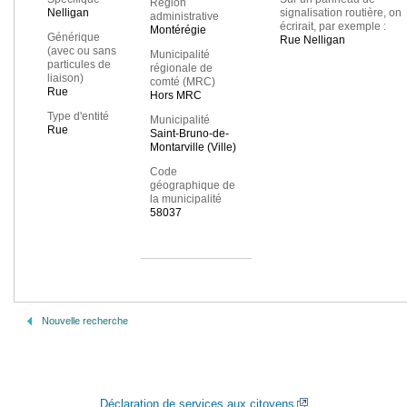
Région
Nelligan
signalisation routière, on
administrative
écrirait, par exemple :
Montérégie
Générique
Rue Nelligan
(avec ou sans
Municipalité
particules de
régionale de
liaison)
comté (MRC)
Rue
Hors MRC
Type d'entité
Municipalité
Rue
Saint-Bruno-de-
Montarville (Ville)
Code
géographique de
la municipalité
58037
Nouvelle recherche
Déclaration de services aux citoyens