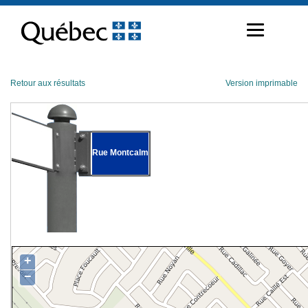
Passer
au
contenu
Retour aux résultats
Version imprimable
Rue Montcalm
+
−