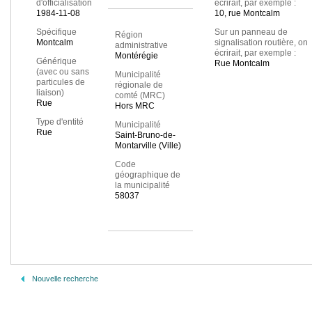
d'officialisation
écrirait, par exemple :
1984-11-08
10, rue Montcalm
Spécifique
Sur un panneau de
Région
Montcalm
signalisation routière, on
administrative
écrirait, par exemple :
Montérégie
Générique
Rue Montcalm
(avec ou sans
Municipalité
particules de
régionale de
liaison)
comté (MRC)
Rue
Hors MRC
Type d'entité
Municipalité
Rue
Saint-Bruno-de-
Montarville (Ville)
Code
géographique de
la municipalité
58037
Nouvelle recherche