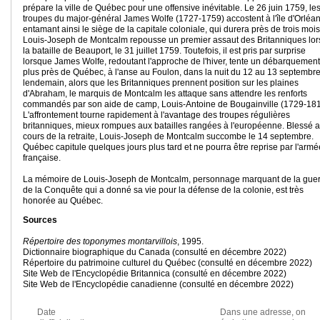
prépare la ville de Québec pour une offensive inévitable. Le 26 juin 1759, le
troupes du major-général James Wolfe (1727-1759) accostent à l'île d'Orléan
entamant ainsi le siège de la capitale coloniale, qui durera près de trois mois
Louis-Joseph de Montcalm repousse un premier assaut des Britanniques lor
la bataille de Beauport, le 31 juillet 1759. Toutefois, il est pris par surprise
lorsque James Wolfe, redoutant l'approche de l'hiver, tente un débarquement
plus près de Québec, à l'anse au Foulon, dans la nuit du 12 au 13 septembre
lendemain, alors que les Britanniques prennent position sur les plaines
d'Abraham, le marquis de Montcalm les attaque sans attendre les renforts
commandés par son aide de camp, Louis-Antoine de Bougainville (1729-181
L'affrontement tourne rapidement à l'avantage des troupes régulières
britanniques, mieux rompues aux batailles rangées à l'européenne. Blessé 
cours de la retraite, Louis-Joseph de Montcalm succombe le 14 septembre.
Québec capitule quelques jours plus tard et ne pourra être reprise par l'armé
française.
La mémoire de Louis-Joseph de Montcalm, personnage marquant de la gue
de la Conquête qui a donné sa vie pour la défense de la colonie, est très
honorée au Québec.
Sources
Répertoire des toponymes montarvillois
, 1995.
Dictionnaire biographique du Canada (consulté en décembre 2022)
Répertoire du patrimoine culturel du Québec (consulté en décembre 2022)
Site Web de l'Encyclopédie Britannica (consulté en décembre 2022)
Site Web de l'Encyclopédie canadienne (consulté en décembre 2022)
Date
Dans une adresse, on