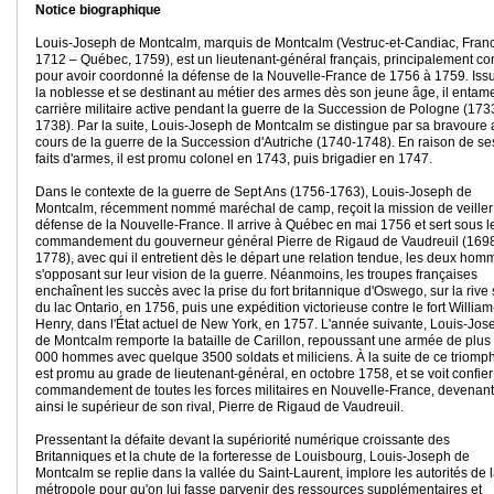
Notice biographique
Louis-Joseph de Montcalm, marquis de Montcalm (Vestruc-et-Candiac, Fran
1712 – Québec, 1759), est un lieutenant-général français, principalement c
pour avoir coordonné la défense de la Nouvelle-France de 1756 à 1759. Iss
la noblesse et se destinant au métier des armes dès son jeune âge, il entam
carrière militaire active pendant la guerre de la Succession de Pologne (173
1738). Par la suite, Louis-Joseph de Montcalm se distingue par sa bravoure 
cours de la guerre de la Succession d'Autriche (1740-1748). En raison de se
faits d'armes, il est promu colonel en 1743, puis brigadier en 1747.
Dans le contexte de la guerre de Sept Ans (1756-1763), Louis-Joseph de
Montcalm, récemment nommé maréchal de camp, reçoit la mission de veiller 
défense de la Nouvelle-France. Il arrive à Québec en mai 1756 et sert sous l
commandement du gouverneur général Pierre de Rigaud de Vaudreuil (169
1778), avec qui il entretient dès le départ une relation tendue, les deux hom
s'opposant sur leur vision de la guerre. Néanmoins, les troupes françaises
enchaînent les succès avec la prise du fort britannique d'Oswego, sur la rive
du lac Ontario, en 1756, puis une expédition victorieuse contre le fort William
Henry, dans l'État actuel de New York, en 1757. L'année suivante, Louis-Jos
de Montcalm remporte la bataille de Carillon, repoussant une armée de plus
000 hommes avec quelque 3500 soldats et miliciens. À la suite de ce triomphe
est promu au grade de lieutenant-général, en octobre 1758, et se voit confier
commandement de toutes les forces militaires en Nouvelle-France, devenant
ainsi le supérieur de son rival, Pierre de Rigaud de Vaudreuil.
Pressentant la défaite devant la supériorité numérique croissante des
Britanniques et la chute de la forteresse de Louisbourg, Louis-Joseph de
Montcalm se replie dans la vallée du Saint-Laurent, implore les autorités de 
métropole pour qu'on lui fasse parvenir des ressources supplémentaires et