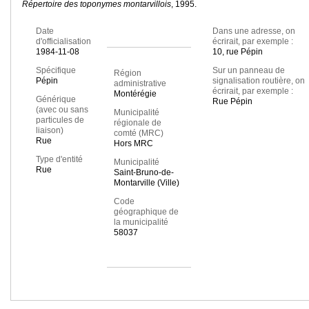
Répertoire des toponymes montarvillois
, 1995.
Date
Dans une adresse, on
d'officialisation
écrirait, par exemple :
1984-11-08
10, rue Pépin
Spécifique
Sur un panneau de
Région
Pépin
signalisation routière, on
administrative
écrirait, par exemple :
Montérégie
Générique
Rue Pépin
(avec ou sans
Municipalité
particules de
régionale de
liaison)
comté (MRC)
Rue
Hors MRC
Type d'entité
Municipalité
Rue
Saint-Bruno-de-
Montarville (Ville)
Code
géographique de
la municipalité
58037