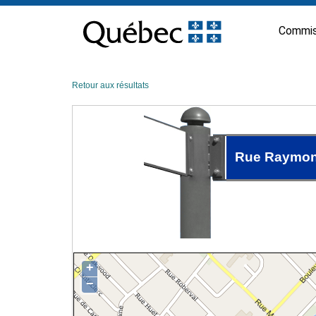
Passer
au
Commis
contenu
Retour aux résultats
Rue Raymo
+
−