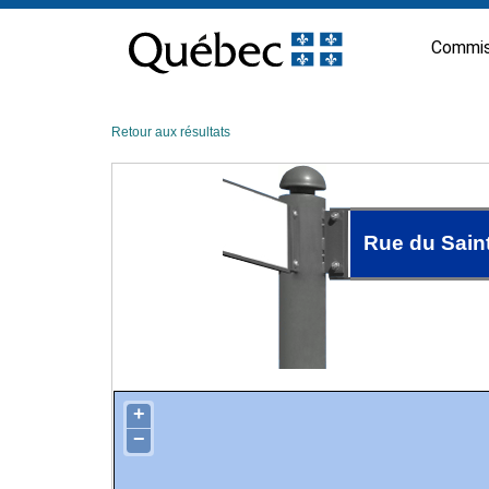
Passer
au
Commis
contenu
Retour aux résultats
Rue du Sain
+
−