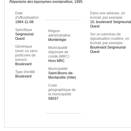
Répertoire des toponymes montarvillois
, 1995.
Date
Dans une adresse, on
d'officialisation
écrirait, par exemple :
1984-11-08
10, boulevard Seigneuria
Ouest
Spécifique
Région
Seigneurial
Sur un panneau de
administrative
Ouest
signalisation routière, on
Montérégie
écrirait, par exemple :
Générique
Boulevard Seigneurial
Municipalité
(avec ou sans
Ouest
régionale de
particules de
comté (MRC)
liaison)
Hors MRC
Boulevard
Municipalité
Type d'entité
Saint-Bruno-de-
Boulevard
Montarville (Ville)
Code
géographique de
la municipalité
58037