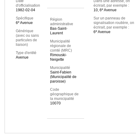
Date
Dans une adresse, on
d'officialisation
écrirait, par exemple :
e
1982-02-04
10, 6
Avenue
Spécifique
Sur un panneau de
Région
e
6
Avenue
signalisation routière, on
administrative
écrirait, par exemple :
Bas-Saint-
Générique
e
6
Avenue
Laurent
(avec ou sans
particules de
Municipalité
liaison)
régionale de
comté (MRC)
Type d'entité
Rimouski-
Avenue
Neigette
Municipalité
Saint-Fabien
(Municipalité de
paroisse)
Code
géographique de
la municipalité
10070