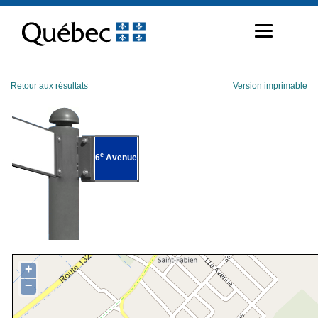
Passer
au
contenu
Retour aux résultats
Version imprimable
e
6
Avenue
+
−