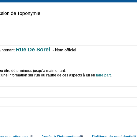
sion de toponymie
Rue De Sorel
maintenant
- Nom officiel
t pu être déterminées jusqu’à maintenant.
ne information sur l'un ou l'autre de ces aspects à lui en
faire part
.
ces aux citoyens
Accès à l’information
Politique de confidentialit