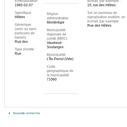
d'officialisation
écrirait, par exemple :
1985-02-07
10, rue des Hêtres
Spécifique
Sur un panneau de
Région
Hêtres
signalisation routière, on
administrative
écrirait, par exemple :
Montérégie
Générique
Rue des Hêtres
(avec ou sans
Municipalité
particules de
régionale de
liaison)
comté (MRC)
Rue des
Vaudreuil-
Soulanges
Type d'entité
Rue
Municipalité
L'Île-Perrot (Ville)
Code
géographique de
la municipalité
71060
Nouvelle recherche