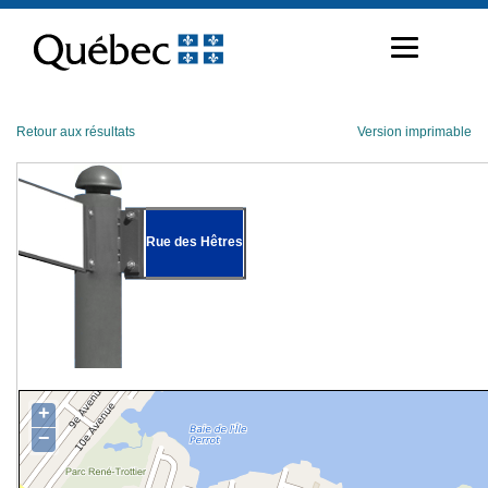
Passer
au
contenu
Retour aux résultats
Version imprimable
Rue des Hêtres
+
−