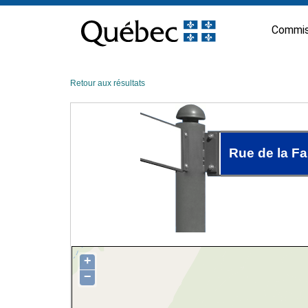
Passer
au
Commis
contenu
Retour aux résultats
Rue de la F
+
−