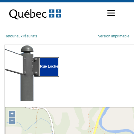
Passer
au
contenu
Retour aux résultats
Version imprimable
Rue Locke
+
−