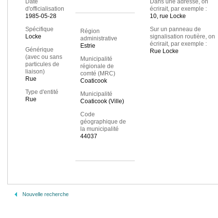
Date
Dans une adresse, on
d'officialisation
écrirait, par exemple :
1985-05-28
10, rue Locke
Spécifique
Sur un panneau de
Région
Locke
signalisation routière, on
administrative
écrirait, par exemple :
Estrie
Générique
Rue Locke
(avec ou sans
Municipalité
particules de
régionale de
liaison)
comté (MRC)
Rue
Coaticook
Type d'entité
Municipalité
Rue
Coaticook (Ville)
Code
géographique de
la municipalité
44037
Nouvelle recherche