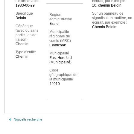
d'officialisation
écrirait, par exemple :
1983-06-29
10, chemin Beloin
Spécifique
Sur un panneau de
Région
Beloin
signalisation routière, on
administrative
écrirait, par exemple :
Estrie
Générique
Chemin Beloin
(avec ou sans
Municipalité
particules de
régionale de
liaison)
comté (MRC)
Chemin
Coaticook
Type d'entité
Municipalité
Chemin
East Hereford
(Municipalité)
Code
géographique de
la municipalité
44010
Nouvelle recherche