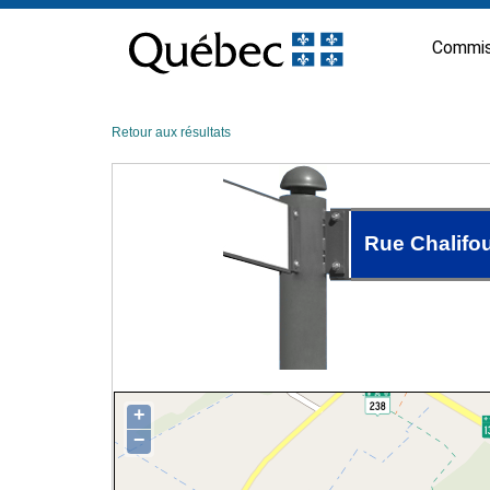
Passer
au
Commis
contenu
Retour aux résultats
Rue Chalifo
+
−