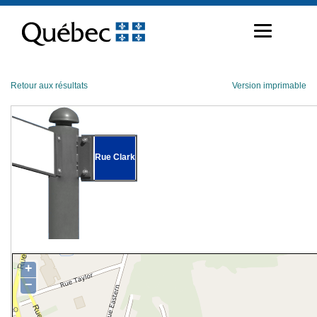
Passer
au
contenu
Retour aux résultats
Version imprimable
Rue Clark
+
−