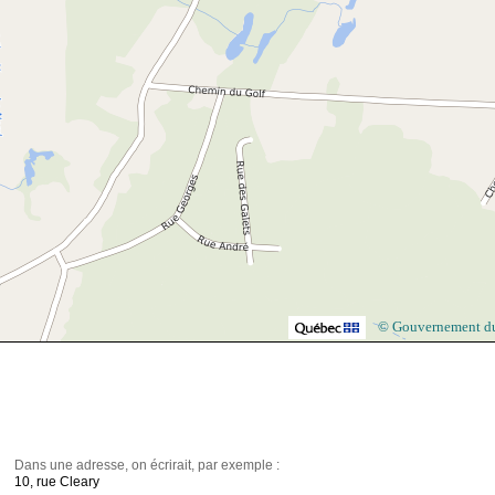
© Gouvernement d
Dans une adresse, on écrirait, par exemple :
10, rue Cleary