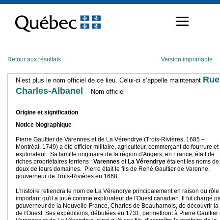
Passer
au
contenu
Retour aux résultats
Version imprimable
Rue
N’est plus le nom officiel de ce lieu. Celui-ci s’appelle maintenant
Charles-Albanel
- Nom officiel
Origine et signification
Notice biographique
Pierre Gaultier de Varennes et de La Vérendrye (Trois-Rivières, 1685 –
Montréal, 1749) a été officier militaire, agriculteur, commerçant de fourrure et
explorateur. Sa famille originaire de la région d'Angers, en France, était de
riches propriétaires terriens :
Varennes
et
La Vérendrye
étaient les noms de
deux de leurs domaines. Pierre était le fils de René Gaultier de Varenne,
gouverneur de Trois-Rivières en 1668.
L'histoire retiendra le nom de La Vérendrye principalement en raison du rôle
important qu'il a joué comme explorateur de l'Ouest canadien. Il fut chargé pa
gouverneur de la Nouvelle-France, Charles de Beauharnois, de découvrir la
de l'Ouest. Ses expéditions, débutées en 1731, permettront à Pierre Gaultier