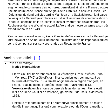
Varennes et de La Vérendrye, ainsi qu'à ses fils, d'accroître le territoire de la
Nouvelle-France. Il établira plusieurs forts français en territoire amérindien et
augmentera le commerce des fourrures, permettant ainsi à la France d'oppo
une meilleure concurrence aux Anglais déjà établis à la baie d'Hudson. Les
régions qui deviendront plus tard le Manitoba et la Saskatchewan font partie
celles que La Vérendrye explorera en utilisant les voies de communication d
l'époque : chemins de terre, sentiers, lacs et rivières; ses fils atteindront les
Rocheuses dans le Wyoming actuel. La Vérendrye mettre un terme à son pér
expéditionnaire en 1743.
Peu de temps avant sa mort, Pierre Gaultier de Varennes et de La Vérendrye
fait Chevalier de Saint-Louis, un honneur militaire des plus importants qui es
venu récompenser ses services rendus au Royaume de France.
Ancien nom officiel
[ – ]
Rue La Vérendrye
Notice biographique
Pierre Gaultier de Varennes et de La Vérendrye (Trois-Rivières, 1685
– Montréal, 1749) a été officier militaire, agriculteur, commerçant de
fourrure et explorateur. Sa famille originaire de la région d'Angers, en
France, était de riches propriétaires terriens :
Varennes
et
La
Vérendrye
étaient les noms de deux de leurs domaines. Pierre était
le fils de René Gaultier de Varenne, gouverneur de Trois-Rivières en
1668.
L'histoire retiendra le nom de La Vérendrye principalement en raison
du rôle important qu'il a joué comme explorateur de l'Ouest canadien.