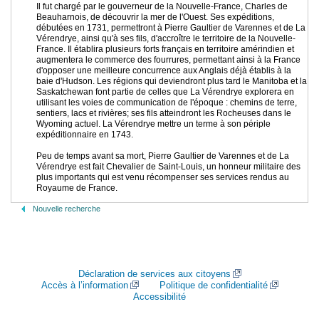
Il fut chargé par le gouverneur de la Nouvelle-France, Charles de
Beauharnois, de découvrir la mer de l'Ouest. Ses expéditions,
débutées en 1731, permettront à Pierre Gaultier de Varennes et de La
Vérendrye, ainsi qu'à ses fils, d'accroître le territoire de la Nouvelle-
France. Il établira plusieurs forts français en territoire amérindien et
augmentera le commerce des fourrures, permettant ainsi à la France
d'opposer une meilleure concurrence aux Anglais déjà établis à la
baie d'Hudson. Les régions qui deviendront plus tard le Manitoba et la
Saskatchewan font partie de celles que La Vérendrye explorera en
utilisant les voies de communication de l'époque : chemins de terre,
sentiers, lacs et rivières; ses fils atteindront les Rocheuses dans le
Wyoming actuel. La Vérendrye mettre un terme à son périple
expéditionnaire en 1743.
Peu de temps avant sa mort, Pierre Gaultier de Varennes et de La
Vérendrye est fait Chevalier de Saint-Louis, un honneur militaire des
plus importants qui est venu récompenser ses services rendus au
Royaume de France.
Nouvelle recherche
Déclaration de services aux citoyens
Accès à l’information
Politique de confidentialité
Accessibilité