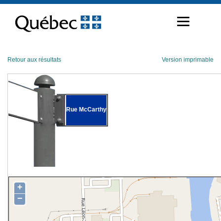
Passer
au
contenu
Retour aux résultats
Version imprimable
Rue McCarthy
+
−