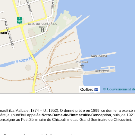
ault
© Gouvernement d
reault (La Malbaie, 1874 –
id.
, 1952). Ordonné prêtre en 1899, ce dernier a exercé 
ière, aujourd’hui appelée
Notre-Dame-de-l’Immaculée-Conception
, puis, de 1921
nt enseigné au Petit Séminaire de Chicoutimi et au Grand Séminaire de Chicoutimi.