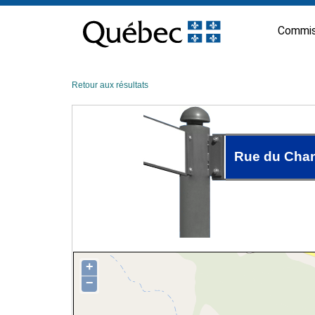
Passer
au
Commis
contenu
Retour aux résultats
Rue du Chan
+
−