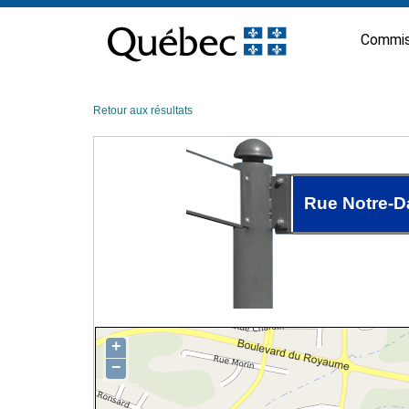
Passer
au
Commis
contenu
Retour aux résultats
Rue Notre-
+
−