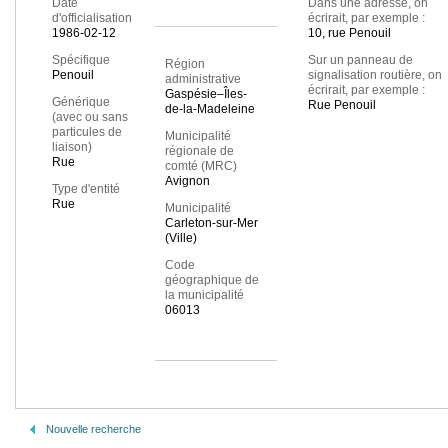
Date
Dans une adresse, on
d'officialisation
écrirait, par exemple :
1986-02-12
10, rue Penouil
Spécifique
Sur un panneau de
Région
Penouil
signalisation routière, on
administrative
écrirait, par exemple :
Gaspésie–Îles-
Générique
Rue Penouil
de-la-Madeleine
(avec ou sans
particules de
Municipalité
liaison)
régionale de
Rue
comté (MRC)
Avignon
Type d'entité
Rue
Municipalité
Carleton-sur-Mer
(Ville)
Code
géographique de
la municipalité
06013
Nouvelle recherche