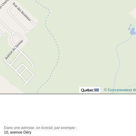
© Gouvernement d
Dans une adresse, on écrirait, par exemple :
10, avenue Déry