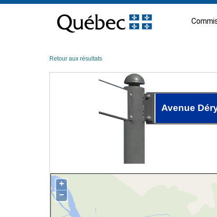
Passer
au
Commis
contenu
Retour aux résultats
Avenue Dér
+
−