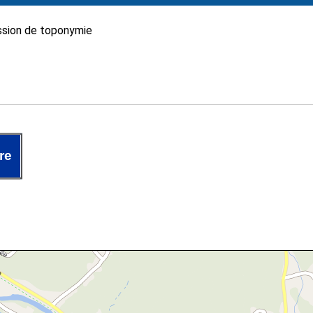
sion de toponymie
re