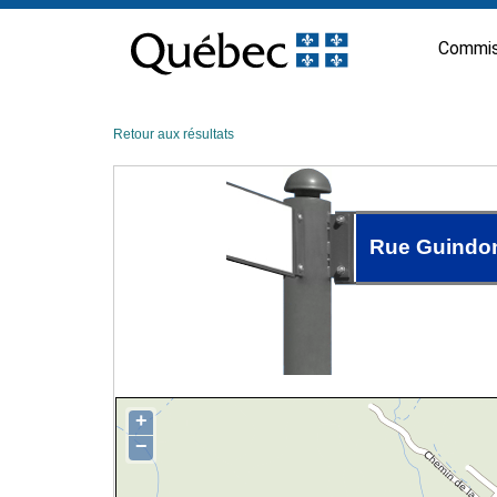
Passer
au
Commis
contenu
Retour aux résultats
Rue Guindo
+
−