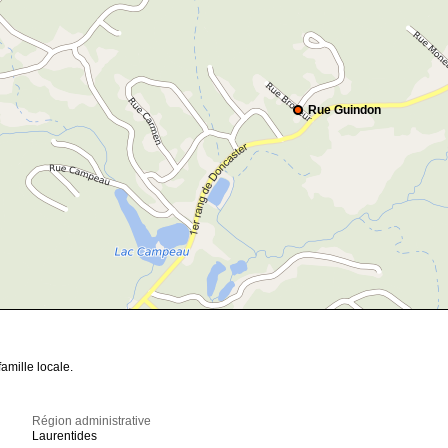
Rue Guindon
amille locale.
Région administrative
Laurentides