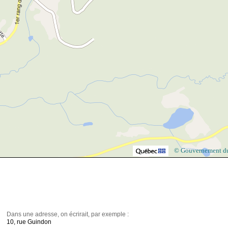
© Gouvernement d
Dans une adresse, on écrirait, par exemple :
10, rue Guindon