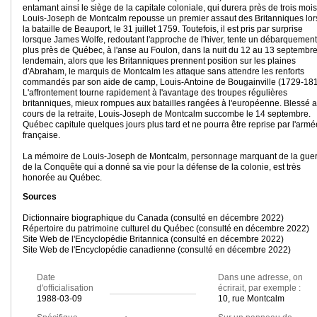
entamant ainsi le siège de la capitale coloniale, qui durera près de trois mois
Louis-Joseph de Montcalm repousse un premier assaut des Britanniques lor
la bataille de Beauport, le 31 juillet 1759. Toutefois, il est pris par surprise
lorsque James Wolfe, redoutant l'approche de l'hiver, tente un débarquement
plus près de Québec, à l'anse au Foulon, dans la nuit du 12 au 13 septembre
lendemain, alors que les Britanniques prennent position sur les plaines
d'Abraham, le marquis de Montcalm les attaque sans attendre les renforts
commandés par son aide de camp, Louis-Antoine de Bougainville (1729-181
L'affrontement tourne rapidement à l'avantage des troupes régulières
britanniques, mieux rompues aux batailles rangées à l'européenne. Blessé 
cours de la retraite, Louis-Joseph de Montcalm succombe le 14 septembre.
Québec capitule quelques jours plus tard et ne pourra être reprise par l'armé
française.
La mémoire de Louis-Joseph de Montcalm, personnage marquant de la gue
de la Conquête qui a donné sa vie pour la défense de la colonie, est très
honorée au Québec.
Sources
Dictionnaire biographique du Canada (consulté en décembre 2022)
Répertoire du patrimoine culturel du Québec (consulté en décembre 2022)
Site Web de l'Encyclopédie Britannica (consulté en décembre 2022)
Site Web de l'Encyclopédie canadienne (consulté en décembre 2022)
Date
Dans une adresse, on
d'officialisation
écrirait, par exemple :
1988-03-09
10, rue Montcalm