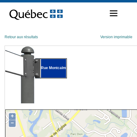
Passer
au
contenu
Retour aux résultats
Version imprimable
Rue Montcalm
+
−