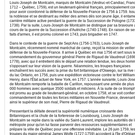
Louis-Joseph de Montcalm, marquis de Montcalm (Vestruc-et-Candiac, Fran
1712 – Québec, 1759), est un lieutenant-général français, principalement c
pour avoir coordonné la défense de la Nouvelle-France de 1756 à 1759. Iss
la noblesse et se destinant au métier des armes dès son jeune âge, il entam
carrière militaire active pendant la guerre de la Succession de Pologne (173
1738). Par la suite, Louis-Joseph de Montcalm se distingue par sa bravoure 
cours de la guerre de la Succession d'Autriche (1740-1748). En raison de se
faits d'armes, il est promu colonel en 1743, puis brigadier en 1747.
Dans le contexte de la guerre de Sept Ans (1756-1763), Louis-Joseph de
Montcalm, récemment nommé maréchal de camp, reçoit la mission de veiller 
défense de la Nouvelle-France. Il arrive à Québec en mai 1756 et sert sous l
commandement du gouverneur général Pierre de Rigaud de Vaudreuil (169
1778), avec qui il entretient dès le départ une relation tendue, les deux hom
s'opposant sur leur vision de la guerre. Néanmoins, les troupes françaises
enchaînent les succès avec la prise du fort britannique d'Oswego, sur la rive
du lac Ontario, en 1756, puis une expédition victorieuse contre le fort William
Henry, dans l'État actuel de New York, en 1757. L'année suivante, Louis-Jos
de Montcalm remporte la bataille de Carillon, repoussant une armée de plus
000 hommes avec quelque 3500 soldats et miliciens. À la suite de ce triomphe
est promu au grade de lieutenant-général, en octobre 1758, et se voit confier
commandement de toutes les forces militaires en Nouvelle-France, devenant
ainsi le supérieur de son rival, Pierre de Rigaud de Vaudreuil.
Pressentant la défaite devant la supériorité numérique croissante des
Britanniques et la chute de la forteresse de Louisbourg, Louis-Joseph de
Montcalm se replie dans la vallée du Saint-Laurent, implore les autorités de 
métropole pour qu'on lui fasse parvenir des ressources supplémentaires et
prépare la ville de Québec pour une offensive inévitable. Le 26 juin 1759, le
troupes du major-général James Wolfe (1727-1759) accostent à l'île d'Orléan