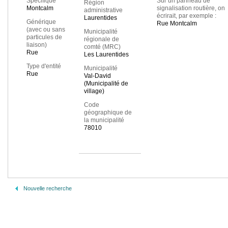
Spécifique
Sur un panneau de
Région
Montcalm
signalisation routière, on
administrative
écrirait, par exemple :
Laurentides
Générique
Rue Montcalm
(avec ou sans
Municipalité
particules de
régionale de
liaison)
comté (MRC)
Rue
Les Laurentides
Type d'entité
Municipalité
Rue
Val-David
(Municipalité de
village)
Code
géographique de
la municipalité
78010
Nouvelle recherche