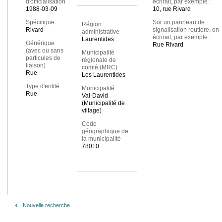
d'officialisation
écrirait, par exemple :
1988-03-09
10, rue Rivard
Spécifique
Sur un panneau de
Région
Rivard
signalisation routière, on
administrative
écrirait, par exemple :
Laurentides
Générique
Rue Rivard
(avec ou sans
Municipalité
particules de
régionale de
liaison)
comté (MRC)
Rue
Les Laurentides
Type d'entité
Municipalité
Rue
Val-David
(Municipalité de
village)
Code
géographique de
la municipalité
78010
Nouvelle recherche