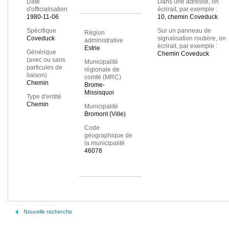
Date
Dans une adresse, on
d'officialisation
écrirait, par exemple :
1980-11-06
10, chemin Coveduck
Spécifique
Sur un panneau de
Région
Coveduck
signalisation routière, on
administrative
écrirait, par exemple :
Estrie
Générique
Chemin Coveduck
(avec ou sans
Municipalité
particules de
régionale de
liaison)
comté (MRC)
Chemin
Brome-
Missisquoi
Type d'entité
Chemin
Municipalité
Bromont (Ville)
Code
géographique de
la municipalité
46078
Nouvelle recherche