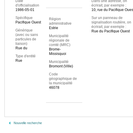
Date
Dans une adresse, on
d'officialisation
écrirait, par exemple :
1986-05-01
10, rue du Pacifique Oues
Spécifique
Sur un panneau de
Région
Pacifique Ouest
signalisation routière, on
administrative
écrirait, par exemple :
Estrie
Générique
Rue du Pacifique Ouest
(avec ou sans
Municipalité
particules de
régionale de
liaison)
comté (MRC)
Rue du
Brome-
Missisquoi
Type d'entité
Rue
Municipalité
Bromont (Ville)
Code
géographique de
la municipalité
46078
Nouvelle recherche